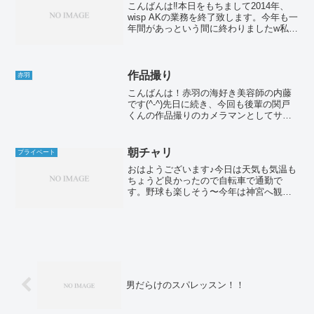
こんばんは‼︎本日をもちまして2014年、
wisp AKの業務を終了致します。今年も一
年間があっという間に終わりましたw私は
この年末ラストの大一番に体調を崩すと
いう情けない事態に陥りました。管理不
足ですね。不甲斐ない。。やはり体調が
万全でな...
作品撮り
赤羽
こんばんは！赤羽の海好き美容師の内藤
です(^-^)先日に続き、今回も後輩の関戸
くんの作品撮りのカメラマンとしてサポ
ートさせてもらいました！！テーマは
「カッコいい女性」だそうです。夜だっ
たのでまずは室内で撮影を。写真を撮り
朝チャリ
プライベート
ながら後輩のテーマと...
おはようございます♪今日は天気も気温も
ちょうど良かったので自転車で通勤で
す。野球も楽しそう〜今年は神宮へ観に
いく予定があるので今から楽しみです♪そ
れはそうと自転車乗りの皆様。6月から法
改正されてルールができましたね。自分
は車も自転車も乗りま...
男だらけのスパレッスン！！