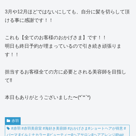
3月や12月ほどではないにしても、自分に髪を切らして頂
ける事に感謝です！！
これも【全てのお客様のおかげさま】です！！
明日も終日予約が埋まっているので引き続き頑張りま
す！！
担当するお客様全ての方に必要とされる美容師を目指し
て‼️
本日もありがとうございました〜(*´꒳`*)
赤羽
#赤羽 #赤羽美容室 #海好き美容師 #おかげさま#ショートヘアが得意 #
パーマ #イルミナカラー #ビューティー#ヘアサロン#ヘアアレンジ#hair