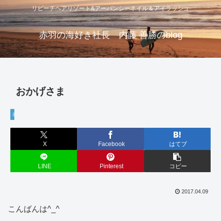
リビーチヘアリゾート&アーバンシーネイル＆アイラッシュ
赤羽の海好き社長 内藤 善勝のblog
おかげさま
赤羽
X
Facebook
はてブ
LINE
Pinterest
コピー
2017.04.09
こんばんは^_^