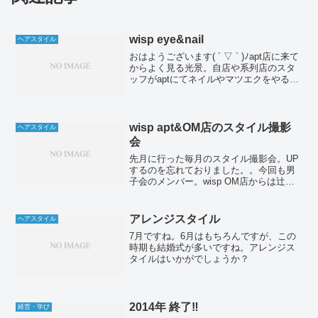
wisp eye&nail
ヘアスタイル
おはようございます( ´ ▽ ` )ﾉapt店に来て
からよく見る光景。自店や系列店のスタ
ッフがaptにてネイルやマツエクをやる
姿。最近はヘアだけではなくトータルビ
ューティーなんだなぁ。と改めて実感し
ました！こちらのお二人はwest店の斉藤
店...
wisp apt&OM店のスタイル撮影
ヘアスタイル
会
先月に行った毎月のスタイル撮影会。UP
するのを忘れておりました。。今回も男
子会のメンバー。wisp OM店からは辻店
長、古庄副店長。aptからは自分と星野副
社長が参加しました。モデルさんもいい
歳のおじさん達に囲まれて困惑してるか
アレンジスタイル
ヘアスタイル
もしれません...
7月ですね。6月はもちろんですが、この
時期も結婚式が多いですね。アレンジス
タイルはいかがでしょうか？
2014年 終了‼︎
経営・学び