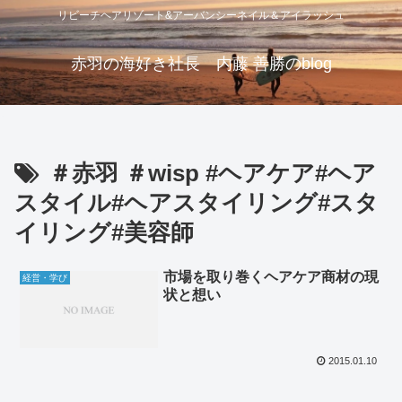
リビーチヘアリゾート&アーバンシーネイル＆アイラッシュ
赤羽の海好き社長 内藤 善勝のblog
＃赤羽 ＃wisp #ヘアケア#ヘア
スタイル#ヘアスタイリング#スタ
イリング#美容師
市場を取り巻くヘアケア商材の現
経営・学び
状と想い
2015.01.10