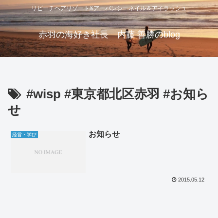
リビーチヘアリゾート&アーバンシーネイル＆アイラッシュ
赤羽の海好き社長 内藤 善勝のblog
#wisp #東京都北区赤羽 #お知ら
せ
お知らせ
経営・学び
2015.05.12