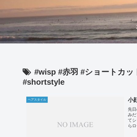
#wisp #赤羽 #ショートカッ
#shortstyle
小
ヘアスタイル
先日
みだ
てシ
らロ