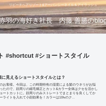
リビーチヘアリゾート&アーバンシーネイル＆アイラッシュ
赤羽の海好き社長 内藤 善勝のblo
ト #shortcut #ショートスタイル
顔に見えるショートスタイルとは？
のお客様。今回は、この時期特有の湿度による髪のウネリがお悩
ったので、顔周りの縮毛矯正とカット&カラー全体はクセを活かし
ョートカットに。顔周りのみストレートでまとまりを良くしてか
ーライトを入れて小顔効果を！カラーは10lvのク...