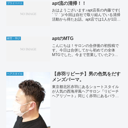
葉県の印西市にあるサロン「マリーチ サ
apt流の清掃！！
プライベート
ーカス」こちらは美...
おはようございます♪apt店長の内藤です(
´ ▽ ` )ﾉ今回は自社で取り組んでいる清掃
活動から得たお話。apt店では1人が1日一
カ所、どこでも良いので徹底的に掃除す
るように取り組んでいます！ただ掃除す
るのではなく、「無上位」に取り組
む！...
aptのMTG
経営・学び
こんにちは！サロンの合併後の初投稿で
す。今日は合併してから初めての全体
MTGでした。今まで営業していた2つの
サロンが一つになるので、確認事項や合
わせる事が沢山あります。パーマ、カラ
ー剤やトリートメントなど水物から、や
り方を一つ取ってもスタッ...
【赤羽リビーチ】男の色気をだす
ヘアスタイル
メンズパーマ。
東京都北区赤羽にあるショートスタイル
が人気の西海岸風ヘアサロン『リビーチ
ヘアリゾート』同じく赤羽にあるパラジ
ェル推奨ネイル＆マツエク、まつげパー
マ、眉ブロウ、アイラッシュサロン『ア
ーバンシー ネイル＆アイラッシュ』代
表の内藤 善勝です。個人...