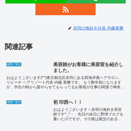
赤羽の海好き社長 内藤善勝
関連記事
美容師がお客様に美容室を紹介し
経営・学び
ました。
おはようございます(^^)東京都北区赤羽にある西海岸風ヘアサロン、
リビーチ ヘアリゾート代表 内藤 善勝です。.もう数年前になります
が、学生の時から髪やらせてもらってるお客様が仕事の関係で神奈川
の大倉山に引っ越したんです。それでも実家が赤羽...
初 印西へ！！
経営・学び
おはようございます！赤羽の海好き美容
師です^_^・・先日の休日に野球ブログを
書いたのですが、その後は親交のあるサ
ロンオーナー、向後さんのサロンオープ
ンイベントへ行ってまいりました！・千