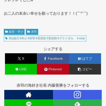
お二人の末永い幸せを願っております！！(￣^￣)ゞ
経営・学び
赤羽
#結婚式 #幸せ #赤羽 #美容室 #美容師 #ブライダル ＃wisp
シェアする
X
Facebook
はてブ
LINE
Pinterest
コピー
赤羽の海好き社長 内藤善勝をフォローする