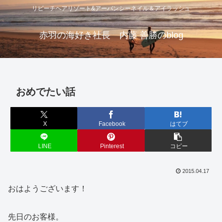
リビーチヘアリゾート&アーバンシーネイル＆アイラッシュ
赤羽の海好き社長 内藤 善勝のblog
おめでたい話
X
Facebook
はてブ
LINE
Pinterest
コピー
2015.04.17
おはようございます！
先日のお客様。