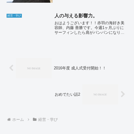
人の与える影響力。
経営・学び
おはようございます！！赤羽の海好き美
容師、内藤 善勝です。今週1ヶ月ぶりに
サーフィンしたら肩がパンパンになりま
した。筋肉痛が心地よく感じてま
す。・・さて、久しぶりのサーフィンの
余韻に浸る暇もないくらい最近は次のス
テージの準備に追われています...
2016年度 成人式受付開始！！
おめでたい話2
ホーム
経営・学び