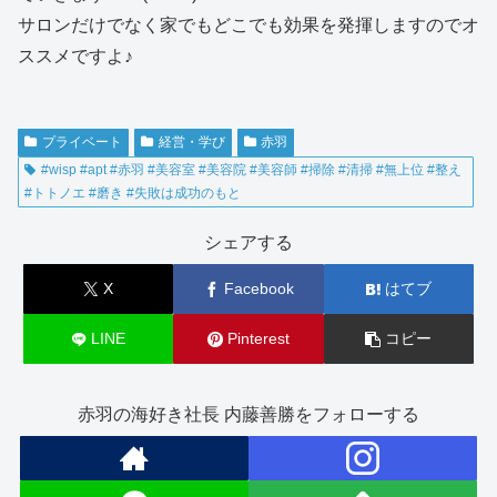
サロンだけでなく家でもどこでも効果を発揮しますのでオ
ススメですよ♪
プライベート
経営・学び
赤羽
#wisp #apt #赤羽 #美容室 #美容院 #美容師 #掃除 #清掃 #無上位 #整え
#トトノエ #磨き #失敗は成功のもと
シェアする
X
Facebook
はてブ
LINE
Pinterest
コピー
赤羽の海好き社長 内藤善勝をフォローする