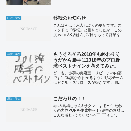
くる毛先が自然にまとまる大人ボブ」や
「メンズカット」が人気です♪2020年1月
10日に同じく赤羽にてネイル＆アイラッ
シュサロン...
移転のお知らせ
経営・学び
こんばんは！お久しぶりの更新です。ス
レッドに『移転』と書きましたが、この
度 wisp AK店は7月27日をもって営業を終
了致します。これは8年前位なので、ちょ
うど店長駆け出しの頃ですかね。wwispの
前身のaptから AK店になってから約9...
もうそろそろ2018年も終わりそ
経営・学び
うだから勝手に2018年のプロ野
球ベストナインを考えてみた。
どーも、赤羽の美容室、リビーチの内藤
です^_^写真からわかるように野球チーム
はヤクルトスワローズが好きです。個人
的に神宮球場はビアガーデンだとも思っ
ています。という事で夏の神宮は最高な
のです♪で、2018年もそろそろ終わるので
こだわりの！！
経営・学び
勝手に2018...
aptの馬場ちゃん&サクマによる〜こだわ
りの力作POPを作成中〜！♪途中の素材は
こんな感じ♪うまいね〜d(￣ ￣)そして、
過去の作品はこんな感じ↓↑スタッフ出身
地とご当地ゆるキャラ↑オリジナルキャン
ペーンのミントスパ↑地獄先生ぬ〜べ〜う