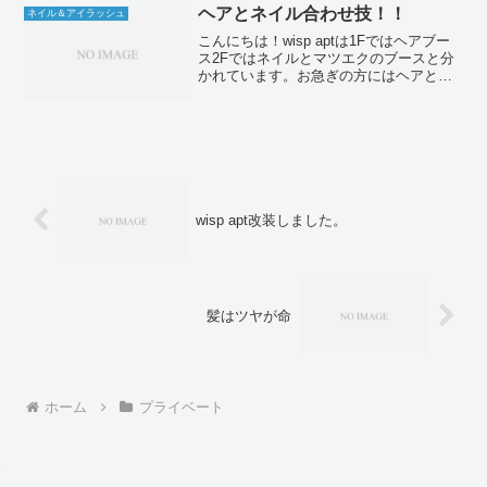
ん、...
ヘアとネイル合わせ技！！
ネイル＆アイラッシュ
こんにちは！wisp aptは1Fではヘアブー
ス2Fではネイルとマツエクのブースと分
かれています。お急ぎの方にはヘアとネ
イルを同時施術という選択肢もありま
す！！このように同時施術によりお時間
も短縮できますよ♪
wisp apt改装しました。
髪はツヤが命
ホーム
プライベート