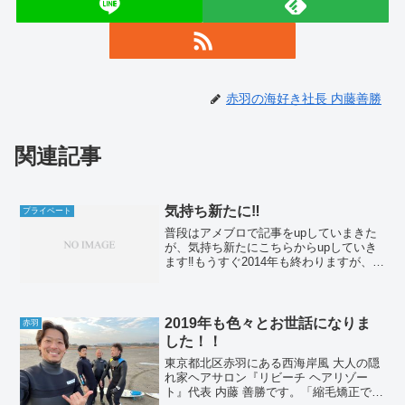
赤羽の海好き社長 内藤善勝
関連記事
気持ち新たに‼︎
プライベート
普段はアメブロで記事をupしていまきた
が、気持ち新たにこちらからupしていき
ます‼︎もうすぐ2014年も終わりますが、
2015年もチャレンジし続けますd(￣ ￣)ま
ずはこのブログのカスタマイズからやら
なくてはw
2019年も色々とお世話になりま
赤羽
した！！
東京都北区赤羽にある西海岸風 大人の隠
れ家ヘアサロン『リビーチ ヘアリゾー
ト』代表 内藤 善勝です。「縮毛矯正でつ