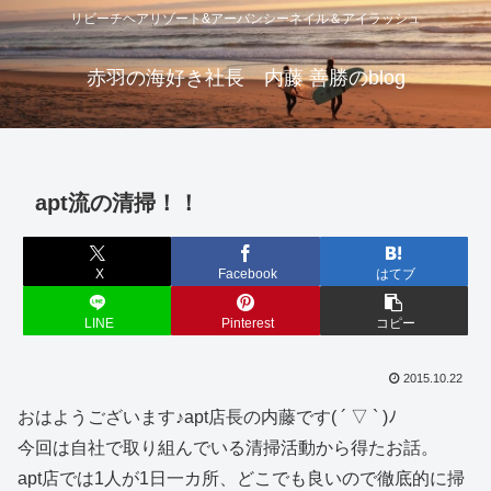
リビーチヘアリゾート&アーバンシーネイル＆アイラッシュ
赤羽の海好き社長 内藤 善勝のblog
apt流の清掃！！
X
Facebook
はてブ
LINE
Pinterest
コピー
2015.10.22
おはようございます♪apt店長の内藤です( ´ ▽ ` )ﾉ
今回は自社で取り組んでいる清掃活動から得たお話。
apt店では1人が1日一カ所、どこでも良いので徹底的に掃