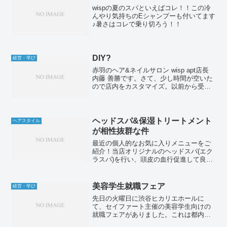
wispの夏のスパといえばコレ！！この冷
んやり気持ちのEシャンプーも付いてます
♪暑さはコレで乗り切ろう！！
DIY?
経営・学び
赤羽のヘア&ネイルサロン wisp apt店長
内藤 善勝です。さて、少し時間が空いた
ので店内をカスタマイズ。以前から受付
横の商品を陳列されている箇所に着目。
材料はダンボールと撮影時に使っていた
不要になったバック紙。まずはこれを使
ってbox...
ヘッドスパ&保湿トリートメント
ヘアスタイル
が相性抜群な件
最近の個人的なお気に入りメニューをご
紹介！当店オリジナルのヘッドスパ(エク
ラスパ)を行い、頭皮の血行促進して良い
状態に導いたあと、髪の保湿力を高める
ラグジュアリートリートメントを塗布し
スチーマーで蒸す事 数分、、、蒸してる
美容学生就職フェア
経営・学び
時はこんな感じ。ウ...
先日の火曜日に渋谷ヒカリエホールに
て、セイファート主催の美容学生向けの
就職フェアがありました。これは都内の
美容専門学校に向けた就職ガイダンス