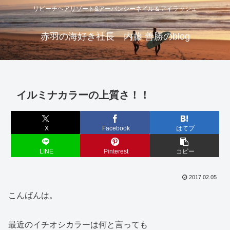
リビーチヘアリゾート&アーバンシーネイル＆アイラッシュ
赤羽の海好き社長 内藤 善勝のblog
イルミナカラーの上質さ！！
X
Facebook
はてブ
LINE
Pinterest
コピー
2017.02.05
こんばんは。
最近のイチオシカラーは何と言っても