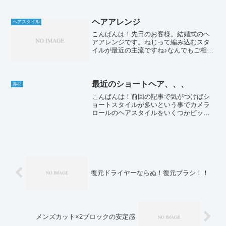
で、未来の原石の美容師を誘致するとい
う将来に向けた非常に大切な取り組みな
のです。この地道な活動が後の...
ヘアアレンジ
ヘアスタイル
こんばんは！先日のお客様。結婚式のヘ
アアレンジです。ねじって編み込むスタ
イルが最近の主流ですね♪なんでもご相談
くださいね〜(*^_^*)wisp apt〒115-0045東
京都北区赤羽2-47-9 ローヤルコーポ
1.2F033903121...
最近のショートヘア、、、
赤羽
こんばんは！前回の記事で気がつけばシ
ョートスタイルが多いという事でカメラ
ロールのヘアスタイルをいくつかピック
アップしてみました。うん、とりあえず
iPhoneのカメラロールを開いて目に付い
たショートヘアをピックアップしまし
た。改めてメンズとシ...
復元ドライヤーならぬ！復元ブラシ！！
メンズカット×2ブロックの安定感