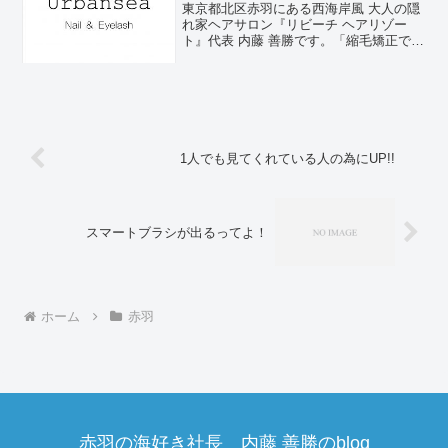
東京都北区赤羽にある西海岸風 大人の隠
れ家ヘアサロン『リビーチ ヘアリゾー
ト』代表 内藤 善勝です。「縮毛矯正でつ
くる毛先が自然にまとまる大人ボブ」や
「メンズカット」が人気です♪2020年1月
10日に同じく赤羽にてネイル＆アイラッ
シュサロン...
1人でも見てくれている人の為にUP!!
スマートブラシが出るってよ！
ホーム
赤羽
赤羽の海好き社長 内藤 善勝のblog