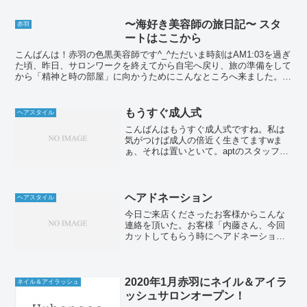
最近服を買うときに心がけている事は持
っていない雰囲気の服を買...
〜海好き美容師の旅日記〜 スタ
赤羽
ートはここから
こんばんは！赤羽の色黒美容師です^_^ただいま時刻はAM1:03を過ぎ
た頃、昨日、サロンワークを終えてから自宅へ戻り、旅の準備をして
から「精神と時の部屋」に向かうためにこんなところへ来ました。
「精神と時の部屋」とは？こちらの前回の記事をご覧...
もうすぐ成人式
ヘアスタイル
こんばんはもうすぐ成人式ですね。私は
気がつけば成人の倍近く生きてますwま
ぁ、それは置いといて。aptのスタッフ達
は連日、準備に練習に大忙しです！川口
副店長も着付けの練習です。私もヘアメ
イクの練習です。さぁ！成人の皆様を気
持ちよく送り出せるよ...
ヘアドネーション
ヘアスタイル
今日ご来店くださったお客様からこんな
連絡を頂いた。お客様「内藤さん、今回
カットしてもらう時にヘアドネーション
をしたいので切った髪を持って帰っても
いいですか？」自分「あ、大丈夫です
よ。(ヘアドネーションってなんだっけ
な？以前に聞いた事あるよう...
2020年1月赤羽にネイル＆アイラ
ネイル＆アイラッシュ
ッシュサロンオープン！