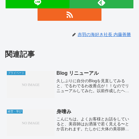
赤羽の海好き社長 内藤善勝
関連記事
Blog リニューアル
プライベート
久しぶりに自分のBlogを見直してみる
と、でるわでるわ改善点が！！なのでリ
ニューアルしてみた。以前作成したヘッ
ダー画像とロゴTwitterも観やすいレイア
ウト(超プライベートなつぶやきw)な感じ
で宜しくお願い致します。m(_ _)m
身嗜み
経営・学び
こんにちは。よくお客様とお話をしてい
ると、美容師はお洒落で若く見える〜と
か言われます。たしかに大体の美容師は
洋服好きですかね。さて先日の事。夏ら
しくアロハシャツを購入。私事ですが、