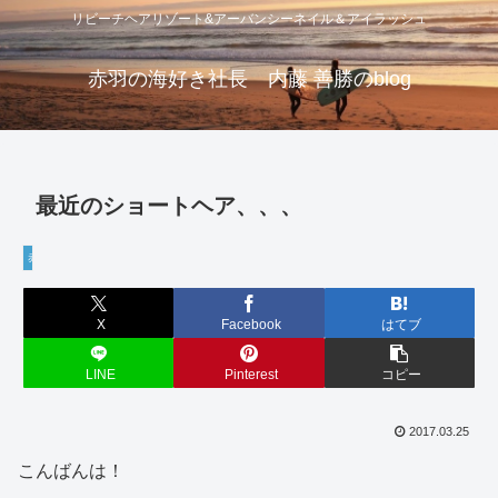
リビーチヘアリゾート&アーバンシーネイル＆アイラッシュ
赤羽の海好き社長 内藤 善勝のblog
最近のショートヘア、、、
赤羽
X
Facebook
はてブ
LINE
Pinterest
コピー
2017.03.25
こんばんは！