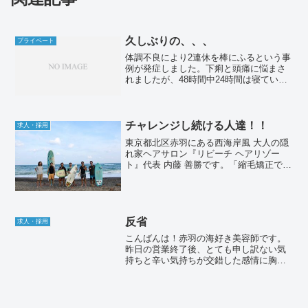
久しぶりの、、、
プライベート
体調不良により2連休を棒にふるという事
例が発症しました。下痢と頭痛に悩まさ
れましたが、48時間中24時間は寝ていた
といっても過言ではありません。こんな
勢いで寝ていたので、おかげさまで大分
回復してきました。なので今話題のペヤ
ング食べましたw頭...
チャレンジし続ける人達！！
求人・採用
東京都北区赤羽にある西海岸風 大人の隠
れ家ヘアサロン『リビーチ ヘアリゾー
ト』代表 内藤 善勝です。「縮毛矯正でつ
くる毛先が自然にまとまる大人ボブ」や
「メンズカット」が人気です♪2020年1月
には同じく赤羽にてアイラッシュ＆ネイ
ルサロンをオ...
反省
求人・採用
こんばんは！赤羽の海好き美容師です。
昨日の営業終了後、とても申し訳ない気
持ちと辛い気持ちが交錯した感情に胸が
痛くなりました…それ昨日の事。朝一番
にホットペッパーからご予約を頂いたご
新規様について。このお客様を担当させ
赤羽美容室 Rebeach HAIR
求人・採用
て頂いたのは若手の男性ス...