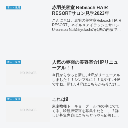
RESORTサロン見学2023年
こんにちは。赤羽の美容室Rebeach HAIR
RESORT、ネイル＆アイラッシュサロン
Urbansea Nail&Eyelashの代表の内藤で
す。2023年5月にサロン見学会を弊社で行
う事となりました。2024年度の卒業予定
の美容学生...
人気の赤羽の美容室☆HPリニュ
求人・採用
ーアル！！
今日からやっと新しいHPがリニューアル
しました！！シンプルに！！見やすいHP
ですね。新しいHPはこちらから今だけお
得な情報もあるかも！？
これは⁈
求人・採用
東京喰種トーキョーグール:reの中にでて
くる、喰種捜査官を募集中だと、、？詳
しい募集内容はこちらどうやら応募して
選ばれた抽選者の中から実際の東京喰種
の捜査官として登場するらしいです！こ
れはファンにはたまらない！？