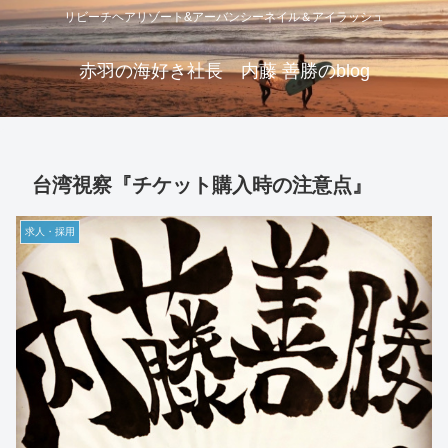
リビーチヘアリゾート&アーバンシーネイル＆アイラッシュ
赤羽の海好き社長 内藤 善勝のblog
台湾視察『チケット購入時の注意点』
求人・採用