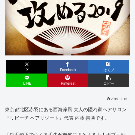
X
Facebook
はてブ
LINE
Pinterest
コピー
2019.11.15
東京都北区赤羽にある西海岸風 大人の隠れ家ヘアサロン
『リビーチ ヘアリゾート』代表 内藤 善勝です。
「縮毛矯正でつくる毛先が自然にまとまる大人ボブ」や