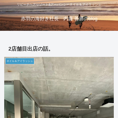
リビーチヘアリゾート&アーバンシーネイル＆アイラッシュ
赤羽の海好き社長 内藤 善勝のblog
2店舗目出店の話。
ネイル＆アイラッシュ