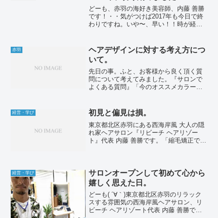
どーも、赤羽の海好き美容師、内藤 善勝
です！・・気がつけば2017年も今日で終
わりですね。いや〜、早い！！時が経つ
のって本当に早いなぁ。・最近、「時間
は有限」という言葉が身にしみて分かる
様になってきました。・2017年は自分の
ヘアデザインに対する考え方につ
赤羽
中で「未来への...
いて。
先日の事。ふと、お客様から良く頂く質
問について考えてみました。『サロンで
よくある質問』「今のオススメカラー
は？」現代はスマホで簡単に画像検索で
きるので、自分の好きな有名人などのヘ
アスタイルやカラーリングをググれま
初見と偏見は損。
経営・学び
す。今みたいにスマホが普及す...
東京都北区赤羽にある西海岸風 大人の隠
れ家ヘアサロン『リビーチ ヘアリゾー
ト』代表 内藤 善勝です。「縮毛矯正でつ
くる毛先が自然にまとまる大人ショー
ト」や「メンズスタイル」が人気です♪週
末明けのお仕事お疲れ様です！世間一般
では月曜は1週間の...
サロンオープンして初めて心から
経営・学び
嬉しく思えた日。
どーも( ´∀｀)東京都北区赤羽のリラック
スする雰囲気の西海岸風ヘアサロン、リ
ビーチ ヘアリゾート代表 内藤 善勝で
す。先日、スタッフが辞めるブログを書