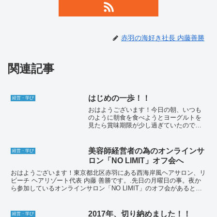
赤羽の海好き社長 内藤善勝
関連記事
はじめの一歩！！
経営・学び
おはようございます！今日の朝、いつも
のように朝食を食べようとヨーグルトを
見たら賞味期限が少し過ぎていたのです
が、ヨーグルトなら大丈夫だ！という勝
手な思い込みで気にせず食べてから出
勤。そんな今まさに！！ヨーグルト効果
美容師経営者の為のオンラインサ
経営・学び
なのか、ただ賞味期限が過ぎ...
ロン「NO LIMIT」オフ会へ
おはようございます！東京都北区赤羽にある西海岸風ヘアサロン、リ
ビーチ ヘアリゾート代表 内藤 善勝です。.先日の月曜日の事。夜か
ら参加しているオンラインサロン「NO LIMIT」のオフ会があると言
う事で参加させて頂きました。.NO LIMI...
2017年、切り納めました！！
経営・学び