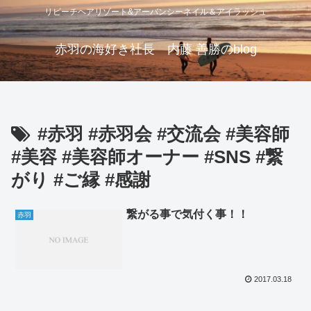
リビーチヘアリゾート&アーバンシーネイル＆アイラッシュ
赤羽の海好き社長 内藤 善勝のblog
#赤羽 #赤羽会 #交流会 #美容師
#美容 #美容師オーナー #SNS #繋
がり #ご縁 #感謝
繋がる事で気付く事！！
赤羽
2017.03.18