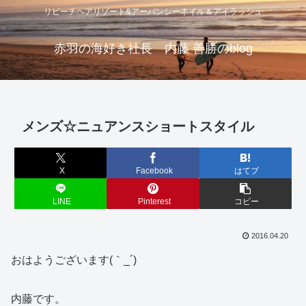
リビーチヘアリゾート&アーバンシーネイル＆アイラッシュ
赤羽の海好き社長 内藤 善勝のblog
メンズ☆ニュアンスショートスタイル
X
Facebook
はてブ
LINE
Pinterest
コピー
2016.04.20
おはようございます(｀_´)ゞ
内藤です。