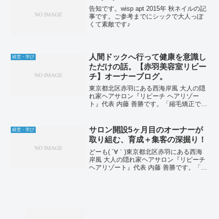
告知です。wisp apt 2015年 秋ネイルの記
事です。ご参考までにシックで大人っぽ
くて素敵です♪
人間ドックへ行って健康を意識し
経営・学び
ただけの話。【赤羽美容室リビー
チ】オーナーブログ。
東京都北区赤羽にある西海岸風 大人の隠
れ家ヘアサロン『リビーチ ヘアリゾー
ト』代表 内藤 善勝です。「縮毛矯正でつ
くる毛先が自然にまとまる大人ボブ」や
「メンズカット」が人気です♪こんにち
は！今日はサロンは定休日となります。
サロン開設5ヶ月目のオーナーが
経営・学び
昨日は休みをもらっ...
取り組む、育成＋集客の深掘り！
どーも( ´∀｀)東京都北区赤羽にある西海
岸風 大人の隠れ家ヘアサロン『リビーチ
ヘアリゾート』代表 内藤 善勝です。「縮
毛矯正でつくる毛先が自然にまとまる大
人ボブ」や「メンズカット」が人気です♪
気がつけばサロンをオープンしてから5ヶ
月目と...