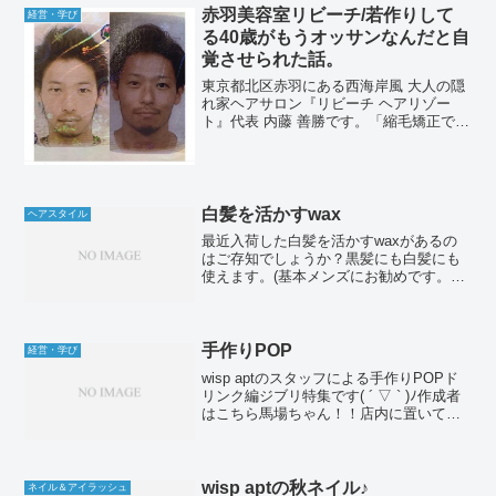
赤羽美容室リビーチ/若作りして
経営・学び
る40歳がもうオッサンなんだと自
覚させられた話。
東京都北区赤羽にある西海岸風 大人の隠
れ家ヘアサロン『リビーチ ヘアリゾー
ト』代表 内藤 善勝です。「縮毛矯正でつ
くる毛先が自然にまとまる大人ボブ」や
「メンズカット」が人気です♪おはようご
ざいます！この前40歳になった事を忘れ
ていた40歳で...
白髪を活かすwax
ヘアスタイル
最近入荷した白髪を活かすwaxがあるの
はご存知でしょうか？黒髪にも白髪にも
使えます。(基本メンズにお勧めです。メ
ンズは白髪を残してもステータスとして
活かせますので。)こちらが昨日の来店さ
れたお客様。さっぱりと夏スタイルです♪
んで、白髪を活か...
手作りPOP
経営・学び
wisp aptのスタッフによる手作りPOPド
リンク編ジブリ特集です( ´ ▽ ` )ﾉ作成者
はこちら馬場ちゃん！！店内に置いてあ
るので是非見てみてください〜♪
wisp aptの秋ネイル♪
ネイル＆アイラッシュ