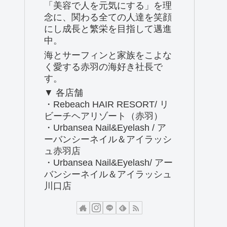
「美容で人を元気にする」を理
念に、関わる全ての人達を笑顔
にし成長と繁栄を目指して邁進
中。
海とサーフィンと家族をこよな
く愛する赤羽の海好き社長で
す。
▼ 各店舗
・Rebeach HAIR RESORT/ リ
ビーチヘアリゾート（赤羽）
・Urbansea Nail&Eyelash / ア
ーバンシーネイル＆アイラッシ
ュ赤羽店
・Urbansea Nail&Eyelash/ アー
バンシーネイル＆アイラッシュ
川口店