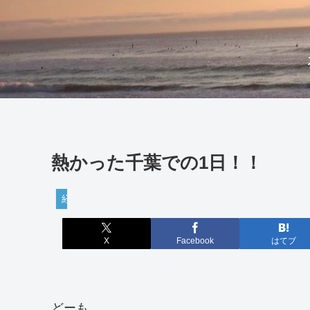
熱かった千葉での1日！！
経営・学び
X
Facebook
はてブ
どーも。