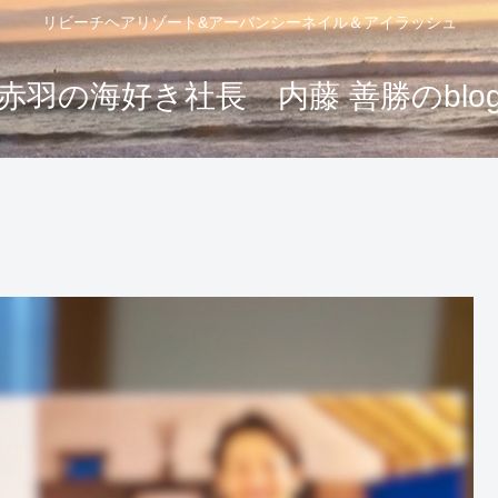
リビーチヘアリゾート&アーバンシーネイル＆アイラッシュ
赤羽の海好き社長 内藤 善勝のblo