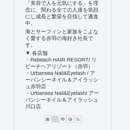
「美容で人を元気にする」を理
念に、関わる全ての人達を笑顔
にし成長と繁栄を目指して邁進
中。
海とサーフィンと家族をこよな
く愛する赤羽の海好き社長で
す。
▼ 各店舗
・Rebeach HAIR RESORT/ リ
ビーチヘアリゾート（赤羽）
・Urbansea Nail&Eyelash / ア
ーバンシーネイル＆アイラッシ
ュ赤羽店
・Urbansea Nail&Eyelash/ アー
バンシーネイル＆アイラッシュ
川口店