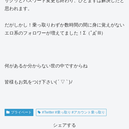
サクッとパスワード変更も終わり、ひとまずは解決したと
思われます。
だがしかし！乗っ取りわずか数時間の間に身に覚えがない
エロ系のフォロワーが増えてました！Σ（ﾟдﾟlll）
何があるか分からない世の中ですからね
皆様もお気をつけ下さい( ´ ▽ ` )ﾉ
プライベート
#Twitter #乗っ取り #アカウント乗っ取り
シェアする