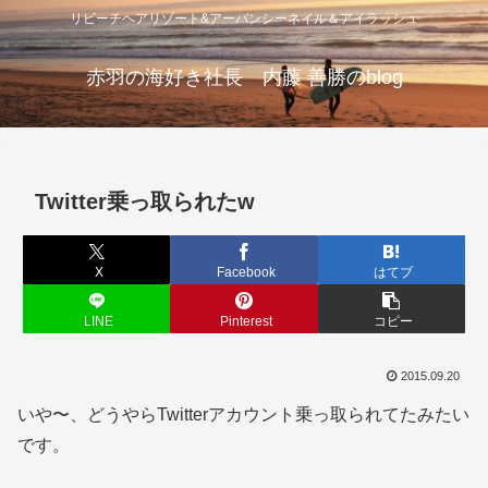
リビーチヘアリゾート&アーバンシーネイル＆アイラッシュ
赤羽の海好き社長 内藤 善勝のblog
Twitter乗っ取られたw
X
Facebook
はてブ
LINE
Pinterest
コピー
2015.09.20
いや〜、どうやらTwitterアカウント乗っ取られてたみたい
です。