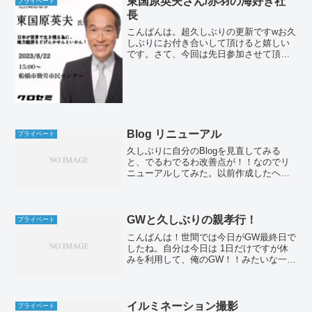
東国原英夫さん/赤羽の海好き社
プライベート
長
こんばんは。超久しぶりの更新ですwお久
しぶりにお付き合いして頂けると嬉しい
です。さて、今回は先日参加させて頂い
ているセミナーのお話を。クローズドセ
ミナーに参加してきたお話。今回の登壇
者は東国原英夫さん。40代の自分にはド
ンピシャ世代でTVで...
Blog リニューアル
プライベート
久しぶりに自分のBlogを見直してみる
と、でるわでるわ改善点が！！なのでリ
ニューアルしてみた。以前作成したヘッ
ダー画像とロゴTwitterも観やすいレイア
ウト(超プライベートなつぶやきw)な感じ
で宜しくお願い致します。m(_ _)m
GWと久しぶりの親孝行！
プライベート
こんばんは！世間では今日がGW最終日で
したね。自分は今日は 1日だけですが休
みを利用して、俺のGW！！みたいな一日
でした。そんな一日限りのGWのスタート
には早朝からサーフィンへ。今日は同じ
赤羽で飲食店を営む内野さんと初セッシ
ョンしました！内...
イルミネーション撮影
プライベート