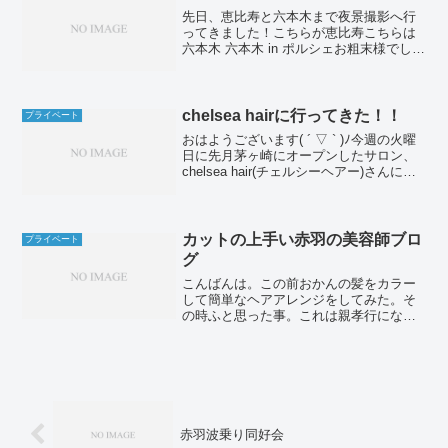
先日、恵比寿と六本木まで夜景撮影へ行
ってきました！こちらが恵比寿こちらは
六本木 六本木 in ポルシェお粗末様でし
た。
chelsea hairに行ってきた！！
プライベート
おはようございます( ´ ▽ ` )ﾉ今週の火曜
日に先月茅ヶ崎にオープンしたサロン、
chelsea hair(チェルシーヘアー)さんに自
社の社長、幹部と見学に行ってきまし
た。chelsea hairとは、この前まで我が社
に在籍していた高久チ...
カットの上手い赤羽の美容師ブロ
プライベート
グ
こんばんは。この前おかんの髪をカラー
して簡単なヘアアレンジをしてみた。そ
の時ふと思った事。これは親孝行になっ
てるのかな？と。今までは考えた事もな
かったけど、いつまでおかんの髪を切っ
てあげられるのかな〜？切れなくなるま
では切ってあげるよ！そう...
赤羽波乗り同好会