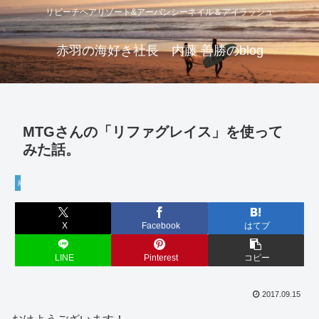
リビーチヘアリゾート&アーバンシーネイル＆アイラッシュ
赤羽の海好き社長 内藤 善勝のblog
MTGさんの「リファグレイス」を使って
みた話。
経営・学び
X
Facebook
はてブ
LINE
Pinterest
コピー
2017.09.15