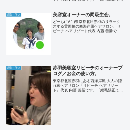
くる毛先が自然にまとまる大人ボブ」や
「メンズカット」が人気です♪こんにち
は！今日はサロンは定休日となります。
美容室オーナーの同級生会。
経営・学び
昨日は休みをもらっ...
どーも( ´∀｀)東京都北区赤羽のリラック
スする雰囲気の西海岸風ヘアサロン、リ
ビーチ ヘアリゾート代表 内藤 善勝で
す。この前の事。確かあれは美容師オー
ナーが2店舗展開していくためのノウハウ
を学ぶオンラインサロン「NO limit」で知
り合...
赤羽美容室リビーチのオーナーブ
経営・学び
ログ／お金の使い方。
東京都北区赤羽にある西海岸風 大人の隠
れ家ヘアサロン『リビーチ ヘアリゾー
ト』代表 内藤 善勝です。「縮毛矯正でつ
くる毛先が自然にまとまる大人ボブ」や
「メンズカット」が人気です♪とある日の
営業終了後。スタッフ達を連れて焼肉へ
行く約束をしてい...