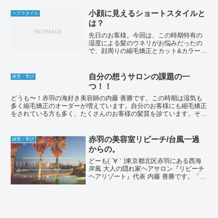
小顔に見えるショートスタイルと
ヘアスタイル
は？
先日のお客様。今回は、この時期特有の
湿度による髪のウネリがお悩みだったの
で、顔周りの縮毛矯正とカット&カラー全
体はクセを活かしてショートカットに。
顔周りのみストレートでまとまりを良く
してからローライトを入れて小顔効果
自分の想うサロンの課題の一
経営・学び
を！カラーは10lvのク...
つ！！
どうも〜！赤羽の海好き美容師の内藤 善勝です。この時期は湿気も
多く縮毛矯正のオーダーが増えています。自分のお客様にも縮毛矯正
をされている方も多く、たくさんのお客様の髪質を診ています。その
中でいつも100％の仕上がりにするのが中々難儀な髪質の...
赤羽の美容室リビーチ/台風一過
経営・学び
からの。
どーも( ´∀｀)東京都北区赤羽にある西海
岸風 大人の隠れ家ヘアサロン『リビーチ
ヘアリゾート』代表 内藤 善勝です。「縮
毛矯正でつくる毛先が自然にまとまる大
人ボブ」や「メンズカット」が人気です♪
いやー、昨日は台風凄かったですね〜う
ちの近所...