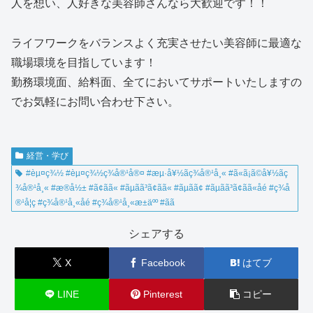
人を想い、人好きな美容師さんなら大歓迎です！！
ライフワークをバランスよく充実させたい美容師に最適な
職場環境を目指しています！
勤務環境面、給料面、全てにおいてサポートいたしますの
でお気軽にお問い合わせ下さい。
経営・学び
#èµ¤ç¾½ #èµ¤ç¾½ç¾å®¹å®¤ #æµ·å¥½ãç¾å®¹å¸« #ã«ã¡ã©å¥½ãç
¾å®¹å¸« #æ®å½± #ã¢ãã« #ãµã­ã³ã¢ãã« #ãµã­ã¢ #ãµã­ã³ã¢ãã«åé #ç¾å
®¹å­¦ç #ç¾å®¹å¸«åé #ç¾å®¹å¸«æ±äºº #ãã
シェアする
X
Facebook
はてブ
LINE
Pinterest
コピー