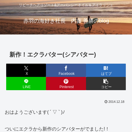
リビーチヘアリゾート&アーバンシーネイル＆アイラッシュ
赤羽の海好き社長 内藤 善勝のblog
新作！エクラバター(シアバター)
X
Facebook
はてブ
LINE
Pinterest
コピー
2014.12.18
おはようございます( ´ ▽ ` )ﾉ
ついにエクラから新作のシアバターがでました!！