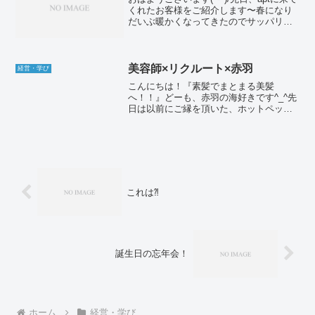
くれたお客様をご紹介します〜春になり
だいぶ暖かくなってきたのでサッパリと
したメンズのワイルドショートスタイ
ル。サイド、バックはさっぱりと刈り上
げ。トップは8:2でしっかりと分けたワイ
ルドなスタ...
美容師×リクルート×赤羽
経営・学び
こんにちは！『素髪でまとまる美髪
へ！！』どーも、赤羽の海好きです^_^先
日は以前にご縁を頂いた、ホットペッパ
ービューティの東日本エリアを担当され
ている岸下さんと赤羽でノミニケーショ
ンをしました。東日本エリア担当って範
囲がまた凄いですね！！リ...
これは⁈
誕生日の忘年会！
ホーム
経営・学び