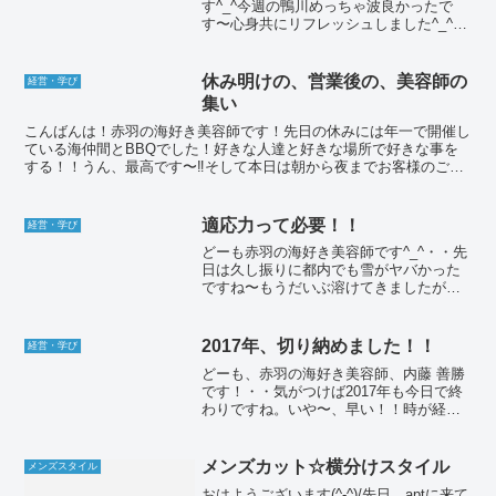
す^_^今週の鴨川めっちゃ波良かったで
す〜心身共にリフレッシュしました^_^そ
れはさておき、最近お客様からKindleの
ペーパーホワイトとKindle fireを頂きまし
た。そうです、電子書籍ですね。今ま...
休み明けの、営業後の、美容師の
経営・学び
集い
こんばんは！赤羽の海好き美容師です！先日の休みには年一で開催し
ている海仲間とBBQでした！好きな人達と好きな場所で好きな事を
する！！うん、最高です〜‼️そして本日は朝から夜までお客様のご予
約で髪創りに励んでおりました。いつもたくさんのご予約...
適応力って必要！！
経営・学び
どーも赤羽の海好き美容師です^_^・・先
日は久し振りに都内でも雪がヤバかった
ですね〜もうだいぶ溶けてきましたが、
今度は寒波！「平成で1番寒い冬」って
TVで報道してました。ちなみに月曜の雪
の日。うちの店の前もこんな感じ。これ
2017年、切り納めました！！
経営・学び
まだお昼頃だったの...
どーも、赤羽の海好き美容師、内藤 善勝
です！・・気がつけば2017年も今日で終
わりですね。いや〜、早い！！時が経つ
のって本当に早いなぁ。・最近、「時間
は有限」という言葉が身にしみて分かる
様になってきました。・2017年は自分の
メンズカット☆横分けスタイル
メンズスタイル
中で「未来への...
おはようございます(^-^)/先日、aptに来て