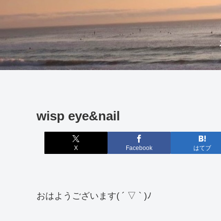
wisp eye&nail
X
Facebook
はてブ
おはようございます( ´ ▽ ` )ﾉ