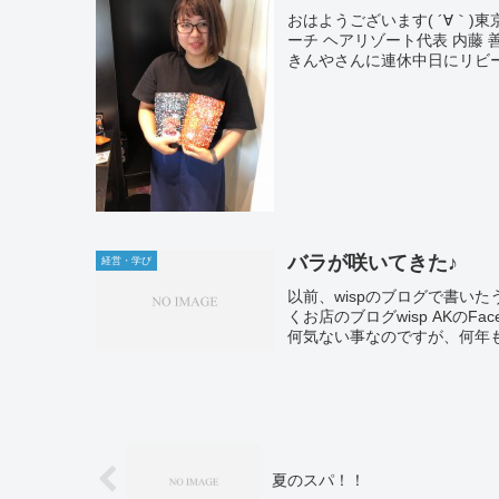
おはようございます( ´∀｀
ーチ ヘアリゾート代表 内藤
きんやさんに連休中日にリビー
バラが咲いてきた♪
経営・学び
以前、wispのブログで書い
くお店のブログwisp AKのF
何気ない事なのですが、何年も
夏のスパ！！