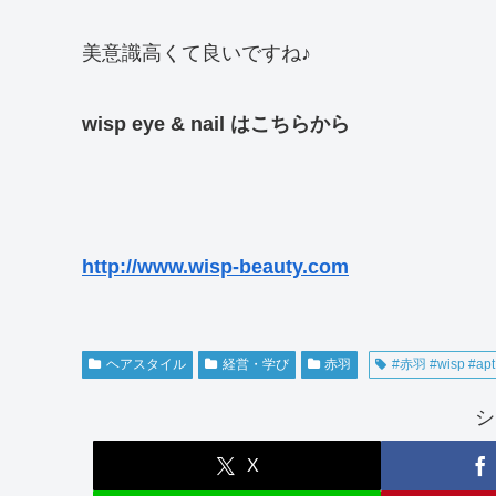
美意識高くて良いですね♪
wisp eye & nail はこちらから
http://www.wisp-beauty.com
ヘアスタイル
経営・学び
赤羽
#赤羽 #wisp #apt 
シ
X