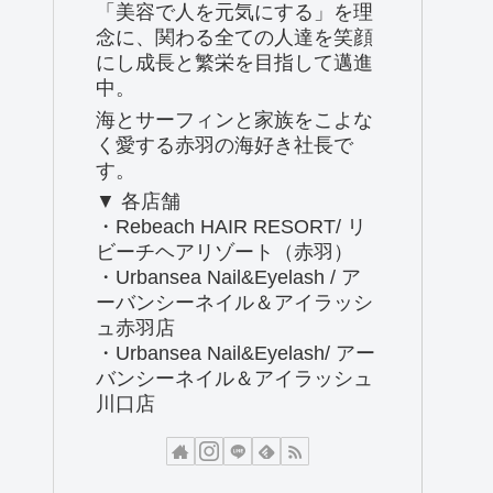
「美容で人を元気にする」を理
念に、関わる全ての人達を笑顔
にし成長と繁栄を目指して邁進
中。
海とサーフィンと家族をこよな
く愛する赤羽の海好き社長で
す。
▼ 各店舗
・Rebeach HAIR RESORT/ リ
ビーチヘアリゾート（赤羽）
・Urbansea Nail&Eyelash / ア
ーバンシーネイル＆アイラッシ
ュ赤羽店
・Urbansea Nail&Eyelash/ アー
バンシーネイル＆アイラッシュ
川口店