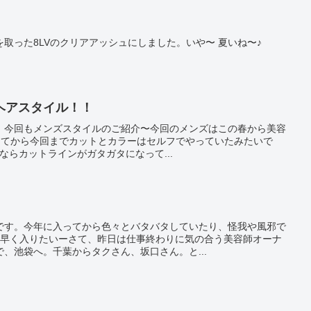
取った8LVのクリアアッシュにしました。いや〜 夏いね〜♪
ヘアスタイル！！
です。今回もメンズスタイルのご紹介〜今回のメンズはこの春から美容
してから今回までカットとカラーはセルフでやっていたみたいで
ならカットラインがガタガタになって...
です。今年に入ってから色々とバタバタしていたり、怪我や風邪で
。早く入りたいーさて、昨日は仕事終わりに気の合う美容師オーナ
、池袋へ。千葉からタクさん、坂口さん。と...