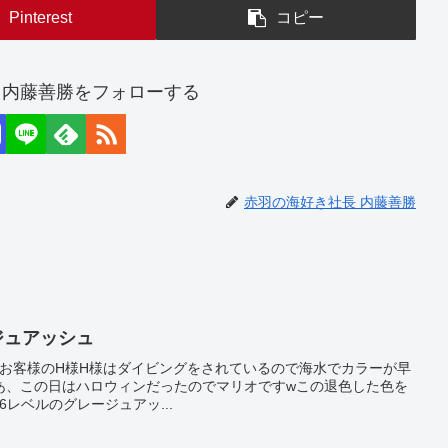
Pinterest
コピー
 内藤善勝をフォローする
赤羽の海好き社長 内藤善勝
ジュアッシュ
)ﾉ先日のお客様のH様H様はダイビングをされているので海水でカラーが早
あ、この日はハロウィンだったのでマリオですwこの退色した色を
レベルのグレージュアッ...