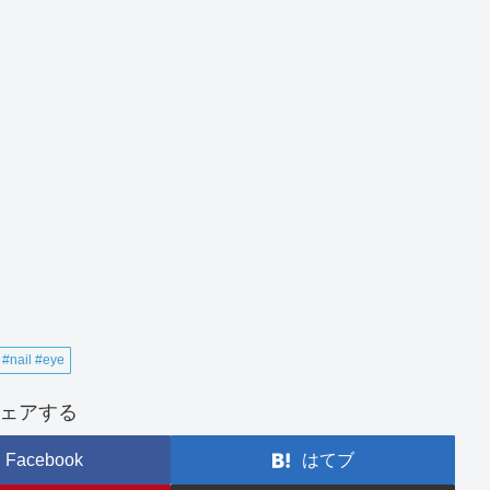
#nail #eye
ェアする
Facebook
はてブ