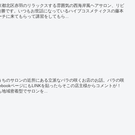
)東京都北区赤羽のリラックスする雰囲気の西海岸風ヘアサロン、リビ
 善勝です。いつもお世話になっているハイブコスメティクスの藤本
チに来てもらって講習をしてもら...
たうちのサロンの近所にある立派なバラの咲くお店のお話。バラの咲
acebookページにもLINKを貼ったらそこの店主様からコメントが！
地域密着型でサロンを...