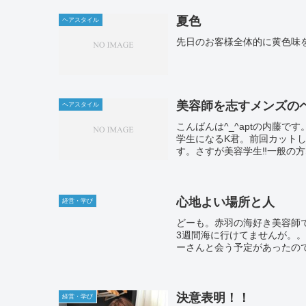
夏色
ヘアスタイル
先日のお客様全体的に黄色味を
美容師を志すメンズの
ヘアスタイル
こんばんは^_^aptの内藤
学生になるK君。前回カット
す。さすが美容学生‼️一般の方
心地よい場所と人
経営・学び
どーも。赤羽の海好き美容師
3週間海に行けてませんが。
ーさんと会う予定があったので
決意表明！！
経営・学び