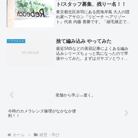
ト/スタッフ募集、残り一名！！
東京都北区赤羽にある西海岸風 大人の隠
れ家ヘアサロン『リビーチ ヘアリゾー
ト』代表 内藤 善勝です。「縮毛矯正でつ
くる毛先が自然にまとまる大人ボブ」や
「メンズカット」が人気です♪おはようご
ざいます！今日は朝から面接！の、はず
捨て編み込み やってみた
でした。。遡るこ...
ヘアスタイル
最近SNSなどの美容記事によくある編み
込みシリーズちょっと気になったので早
速やってみた。まずはガサゴソとウィッ
グを探す。アップヘア用のユーカリヘア
ーウィッグの「ユカリちゃん」です。髪
はこんな長さです。サイドの毛を1束と
り、編み込むように。こ...
老舗から学ぶ→逝く。
今時のカメラレンズ修理がなかなか便
利！！
ホーム
経営・学び