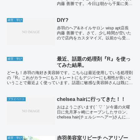
内藤 善勝です。.今日は朝から千葉に美容
師塾でカット講習に行ってきました！.今
週はメンズカットの講習でした。講師は
野球でも一緒の千葉みなと THE DAYの
DIY?
経営・学び
ア...
赤羽のヘア&ネイルサロン wisp apt店長
内藤 善勝です。さて、少し時間が空いた
ので店内をカスタマイズ。以前から受付
横の商品を陳列されている箇所に着目。
材料はダンボールと撮影時に使っていた
不要になったバック紙。まずはこれを使
ってbox...
最近、話題の処理剤『R』を使っ
経営・学び
てみた結果。
どーも！赤羽の海好き美容師です。こちらは最近使用している処理剤
の『R』これがカラーにもストレートにもデジパーにも相性が良いと
いうことで最近よく使っています。話題に敏感な美容師さんは既に使
っている方も多いと思いますが、凄くざっくりまとめると、...
chelsea hairに行ってきた！！
プライベート
おはようございます( ´ ▽ ` )ﾉ今週の火曜
日に先月茅ヶ崎にオープンしたサロン、
chelsea hair(チェルシーヘアー)さんに自
社の社長、幹部と見学に行ってきまし
た。chelsea hairとは、この前まで我が社
に在籍していた高久チ...
赤羽美容室リビーチ ヘアリゾー
経営・学び