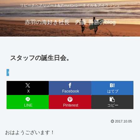
リビーチヘアリゾート&アーバンシーネイル＆アイラッシュ
赤羽の海好き社長 内藤 善勝のblog
スタッフの誕生日会。
経営・学び
X
Facebook
はてブ
LINE
Pinterest
コピー
2017.10.05
おはようございます！