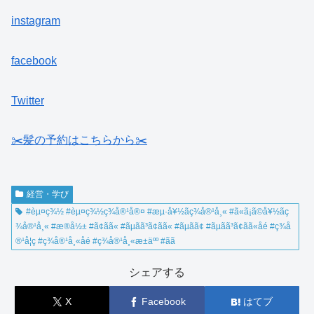
instagram
facebook
Twitter
✂️髪の予約はこちらから✂️
経営・学び
#èµ¤ç¾½ #èµ¤ç¾½ç¾å®¹å®¤ #æµ·å¥½ãç¾å®¹å¸« #ã«ã¡ã©å¥½ãç
¾å®¹å¸« #æ®å½± #ã¢ãã« #ãµã­ã³ã¢ãã« #ãµã­ã¢ #ãµã­ã³ã¢ãã«åé #ç¾å
®¹å­¦ç #ç¾å®¹å¸«åé #ç¾å®¹å¸«æ±äºº #ãã
シェアする
X
Facebook
はてブ