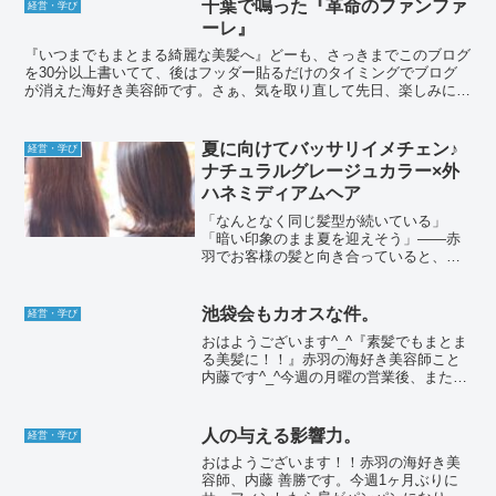
あああぁぁぁ〜‼️海へ行きたい…そんな想
千葉で鳴った『革命のファンファ
経営・学び
いは心の中にそっと...
ーレ』
『いつまでもまとまる綺麗な美髪へ』どーも、さっきまでこのブログ
を30分以上書いてて、後はフッダー貼るだけのタイミングでブログ
が消えた海好き美容師です。さぁ、気を取り直して先日、楽しみにし
ていたキングコング西野亮廣さんの著書『革命のファンファ...
夏に向けてバッサリイメチェン♪
経営・学び
ナチュラルグレージュカラー×外
ハネミディアムヘア
「なんとなく同じ髪型が続いている」
「暗い印象のまま夏を迎えそう」——赤
羽でお客様の髪と向き合っていると、こ
の時期は特にそんなお悩みをよく耳にし
ます。伸ばしっぱなしで重たくなった毛
先、マンネリ化したカラー。思い切って
池袋会もカオスな件。
経営・学び
バッサリ変えたいけれど、失...
おはようございます^_^『素髪でもまとま
る美髪に！！』赤羽の海好き美容師こと
内藤です^_^今週の月曜の営業後、またま
たお呼ばれしていた池袋会へ行ってきま
した。池袋会、赤羽会と毎回同じメンツ
という事がないくらい誰かしら参加して
人の与える影響力。
経営・学び
くださっていて、...
おはようございます！！赤羽の海好き美
容師、内藤 善勝です。今週1ヶ月ぶりに