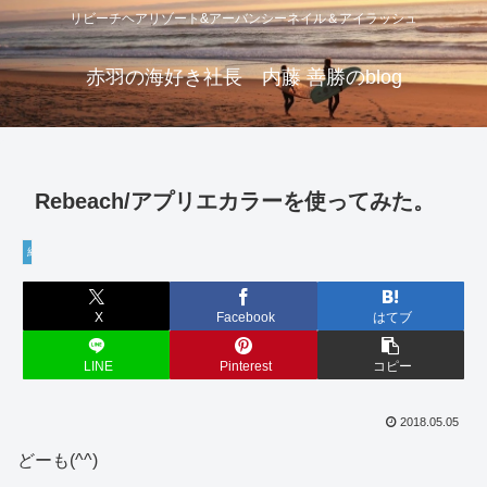
リビーチヘアリゾート&アーバンシーネイル＆アイラッシュ
赤羽の海好き社長 内藤 善勝のblog
Rebeach/アプリエカラーを使ってみた。
経営・学び
X
Facebook
はてブ
LINE
Pinterest
コピー
2018.05.05
どーも(^^)