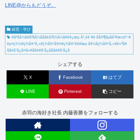
LINE@
からもどうぞ。
経営・学び
#ãªãã¼ã#ãªãã¼ããã¢ãªã¾ã¼ã#è¥¿æµ·å²¸é¢¨#é ãå®¶ãµã­ã³#æ±äº¬#
èµ¤ç¾½#ç¾å®¹å¸«#ç¾å®¹å®¤#ç¾å®¹é¢#æµ·å¥½ãç¾å®¹å¸«#é«ªå#
ãã¢ã¹ã¿ã¤ã«#ãã¢#ã¹ã¿ããåé#ã¹ã¿ã
シェアする
X
Facebook
はてブ
LINE
Pinterest
コピー
赤羽の海好き社長 内藤善勝をフォローする