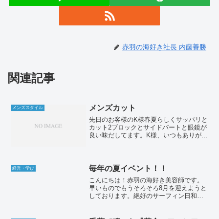
赤羽の海好き社長 内藤善勝
関連記事
メンズカット
メンズスタイル
先日のお客様のK様春夏らしくサッパリと
カット2ブロックとサイドパートと眼鏡が
良い味だしてます。K様、いつもありがと
うございます♪メンズ切っててよく思う
事、、自分の髪も切りたくなってくるw
あ〜切りたいとりあえず眼鏡をかけてみ
た。め、目が怪しい...
毎年の夏イベント！！
経営・学び
こんにちは！赤羽の海好き美容師です。
早いものでもうそろそろ8月を迎えようと
しております。絶好のサーフィン日和と
なってきましたが、肩のリハビリに精を
だしており行けずじまいな日々です！！