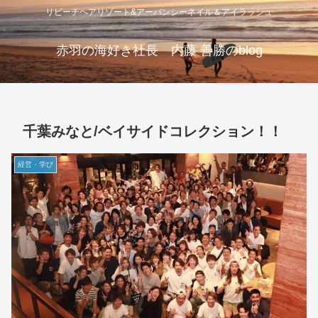
リビーチヘアリゾート&アーバンシーネイル＆アイラッシュ
赤羽の海好き社長 内藤 善勝のblog
千葉みなと/ベイサイドコレクション！！
経営・学び