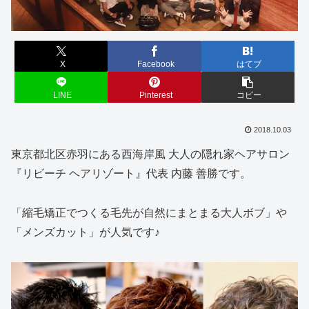
X
Facebook
はてブ
LINE
Pinterest
コピー
2018.10.03
東京都北区赤羽にある西海岸風 大人の隠れ家ヘアサロン
『リビーチ ヘアリゾート』代表 内藤 善勝です。
「縮毛矯正でつくる毛先が自然にまとまる大人ボブ」や
「メンズカット」が人気です♪