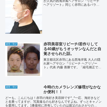
が人気の西海岸風ヘアサロン『リビーチ
ヘアリゾート』同じく赤羽にあるパラジ
ェル推奨ネイル＆マツエク、まつげパー
マ、眉ブロウ、アイラッシュサロン『ア
ーバンシー ネイル＆アイラッシュ』代
表の内藤 善勝です。個人...
赤羽美容室リビーチ/若作りして
経営・学び
る40歳がもうオッサンなんだと自
覚させられた話。
東京都北区赤羽にある西海岸風 大人の隠
れ家ヘアサロン『リビーチ ヘアリゾー
ト』代表 内藤 善勝です。「縮毛矯正でつ
くる毛先が自然にまとまる大人ボブ」や
「メンズカット」が人気です♪おはようご
ざいます！この前40歳になった事を忘れ
ていた40歳で...
今時のカメラレンズ修理がなかな
経営・学び
か便利！！
どーも。こんにちは！赤羽の海好き美容師です^_^一応、海好きなど
と名乗ってますが、写真撮るのも好きなんですよね。ずっとキャノン
を愛用してます。1番最初に所有していたのは親父のおさがりの