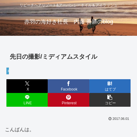
リビーチヘアリゾート&アーバンシーネイル＆アイラッシュ
赤羽の海好き社長 内藤 善勝のblog
先日の撮影/ミディアムスタイル
経営・学び
X
Facebook
はてブ
LINE
Pinterest
コピー
2017.06.01
こんばんは。