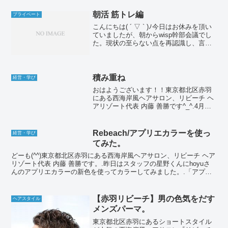
朝活 筋トレ編
プライベート
こんにちは( ´ ▽ ` )ﾉ今日はお休みを頂い
ていましたが、朝からwisp幹部会議でし
た。現状の至らない点を再認識し、言葉
よりも行動！！を強く感じました。言う
が易く行うは難し！！です。精進しま
す。途中から幹部の中で筋力トレーニン
グや体幹の...
積み重ね
経営・学び
おはようございます！！東京都北区赤羽
にある西海岸風ヘアサロン、リビーチ ヘ
アリゾート代表 内藤 善勝です^_^.4月か
らアシスタントのダイキくんが加わり、
今までマンツーマンで10年やってきた当
たり前の習慣を壊す作業を自分の中でや
Rebeach/アプリエカラーを使っ
経営・学び
っています。...
てみた。
どーも(^^)東京都北区赤羽にある西海岸風ヘアサロン、リビーチ ヘア
リゾート代表 内藤 善勝です。.昨日はスタッフの星野くんにhoyuさ
んのアプリエカラーの新色を使ってカラーしてみました。.「アプリ
エ ミドル」中明度のトーンでも綺麗に発色す...
【赤羽リビーチ】男の色気をだす
ヘアスタイル
メンズパーマ。
東京都北区赤羽にあるショートスタイル