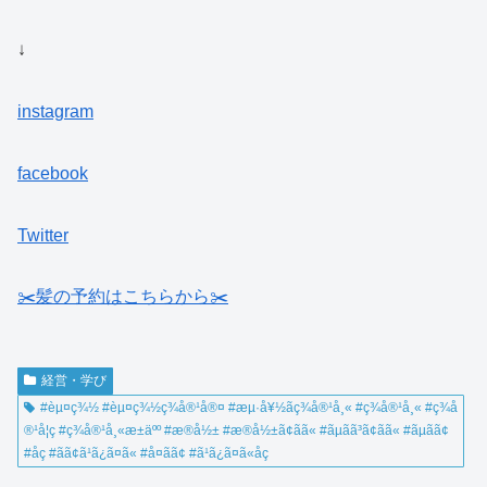
↓
instagram
facebook
Twitter
✂️髪の予約はこちらから✂️
経営・学び
#èµ¤ç¾½ #èµ¤ç¾½ç¾å®¹å®¤ #æµ·å¥½ãç¾å®¹å¸« #ç¾å®¹å¸« #ç¾å
®¹å­¦ç #ç¾å®¹å¸«æ±äºº #æ®å½± #æ®å½±ã¢ãã« #ãµã­ã³ã¢ãã« #ãµã­ã¢
#åç #ãã¢ã¹ã¿ã¤ã« #å¤ãã¢ #ã¹ã¿ã¤ã«åç